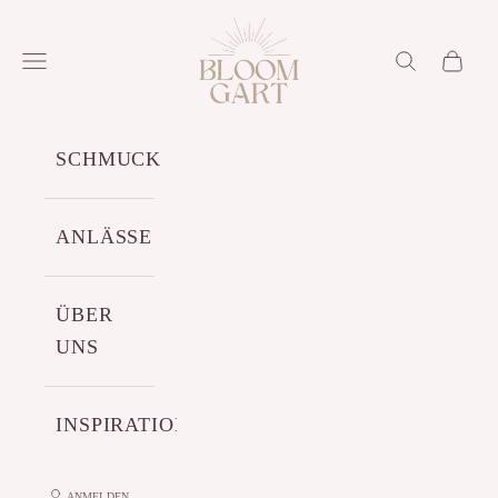
Zum Inhalt springen
Bloomgart
Menü
Suchen
Warenko
SCHMUCK
ANLÄSSE
ÜBER
UNS
INSPIRATIONEN
ANMELDEN