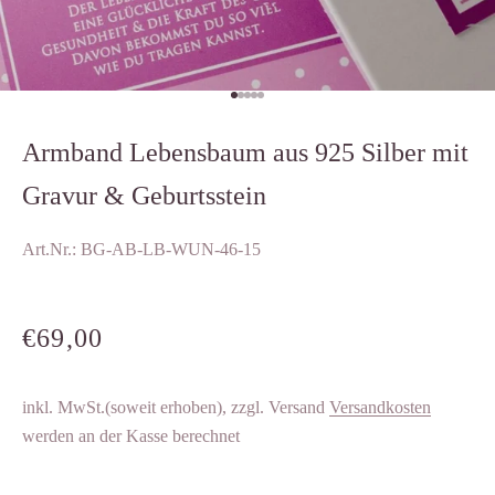
Gehe zu Element 1
Gehe zu Element 2
Gehe zu Element 3
Gehe zu Element 4
Gehe zu Element 5
Armband Lebensbaum aus 925 Silber mit
Gravur & Geburtsstein
Art.Nr.: BG-AB-LB-WUN-46-15
ANGEBOT
€69,00
inkl. MwSt.(soweit erhoben), zzgl. Versand
Versandkosten
werden an der Kasse berechnet