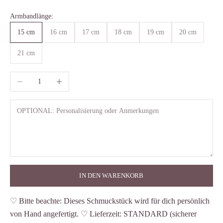
Armbandlänge:
15 cm
16 cm
17 cm
18 cm
19 cm
20 cm
21 cm
Anzahl verringern
Anzahl erhöhen
IN DEN WARENKORB
♡ Bitte beachte: Dieses Schmuckstück wird für dich persönlich
von Hand angefertigt. ♡ Lieferzeit: STANDARD (sicherer