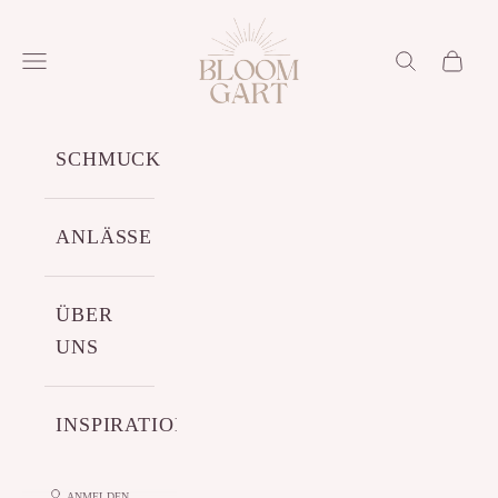
Zum Inhalt springen
Bloomgart
Menü
Suchen
Warenko
SCHMUCK
ANLÄSSE
ÜBER
UNS
INSPIRATIONEN
ANMELDEN