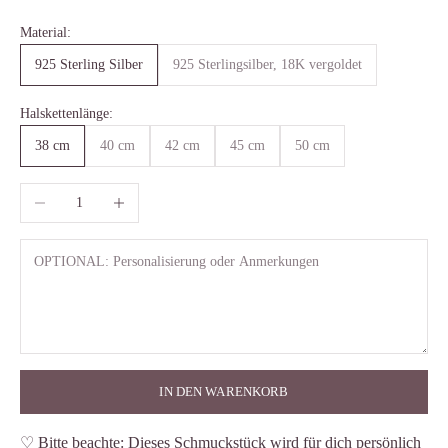
Material:
925 Sterling Silber
925 Sterlingsilber, 18K vergoldet
Halskettenlänge:
38 cm
40 cm
42 cm
45 cm
50 cm
Anzahl verringern
Anzahl erhöhen
IN DEN WARENKORB
♡ Bitte beachte: Dieses Schmuckstück wird für dich persönlich