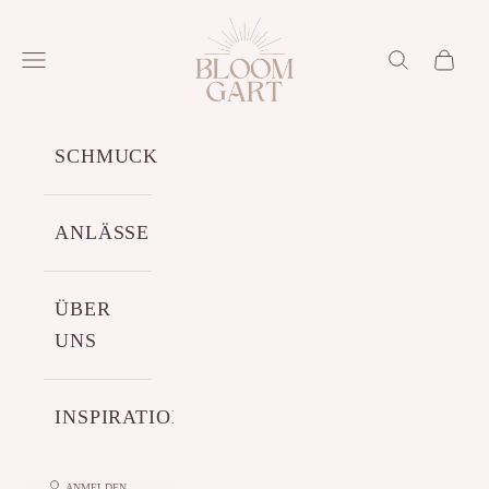
Zum Inhalt springen
Bloomgart
Menü
Suchen
Warenko
SCHMUCK
ANLÄSSE
ÜBER
UNS
INSPIRATIONEN
ANMELDEN