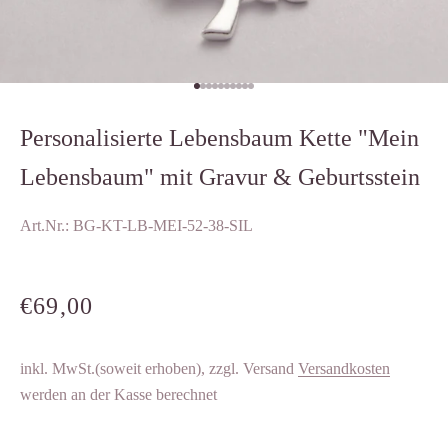
Gehe zu Element 1
Gehe zu Element 2
Gehe zu Element 3
Gehe zu Element 4
Gehe zu Element 5
Gehe zu Element 6
Gehe zu Element 7
Gehe zu Element 8
Gehe zu Element 9
Gehe zu Element 10
Personalisierte Lebensbaum Kette "Mein
Lebensbaum" mit Gravur & Geburtsstein
Art.Nr.: BG-KT-LB-MEI-52-38-SIL
ANGEBOT
€69,00
inkl. MwSt.(soweit erhoben), zzgl. Versand
Versandkosten
werden an der Kasse berechnet