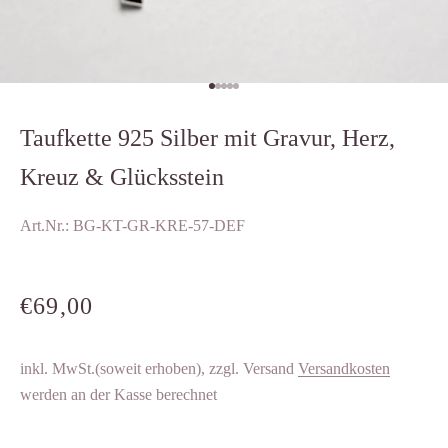
Gehe zu Element 1
Gehe zu Element 2
Gehe zu Element 3
Gehe zu Element 4
Gehe zu Element 5
Taufkette 925 Silber mit Gravur, Herz,
Kreuz & Glücksstein
Art.Nr.: BG-KT-GR-KRE-57-DEF
ANGEBOT
€69,00
inkl. MwSt.(soweit erhoben), zzgl. Versand
Versandkosten
werden an der Kasse berechnet