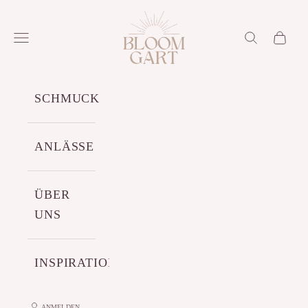
Zum Inhalt springen
Bloomgart
Menü
Suchen
Warenko
SCHMUCK
ANLÄSSE
ÜBER
UNS
INSPIRATIONEN
ANMELDEN