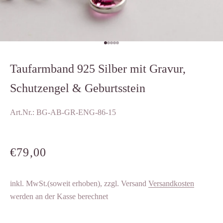
Gehe zu Element 1
Gehe zu Element 2
Gehe zu Element 3
Gehe zu Element 4
Gehe zu Element 5
Taufarmband 925 Silber mit Gravur,
Schutzengel & Geburtsstein
Art.Nr.: BG-AB-GR-ENG-86-15
ANGEBOT
€79,00
inkl. MwSt.(soweit erhoben), zzgl. Versand
Versandkosten
werden an der Kasse berechnet