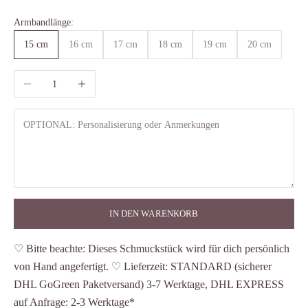
Armbandlänge:
15 cm
16 cm
17 cm
18 cm
19 cm
20 cm
Anzahl verringern
Anzahl erhöhen
IN DEN WARENKORB
♡ Bitte beachte: Dieses Schmuckstück wird für dich persönlich
von Hand angefertigt. ♡ Lieferzeit: STANDARD (sicherer
DHL GoGreen Paketversand) 3-7 Werktage, DHL EXPRESS
auf Anfrage: 2-3 Werktage*