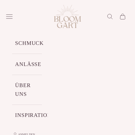
Zum Inhalt springen
Bloomgart
Menü
Suchen
Warenko
SCHMUCK
ANLÄSSE
ÜBER
UNS
INSPIRATIONEN
ANMELDEN