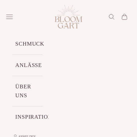
Zum Inhalt springen
Bloomgart
Menü
Suchen
Warenko
SCHMUCK
ANLÄSSE
ÜBER
UNS
INSPIRATIONEN
ANMELDEN