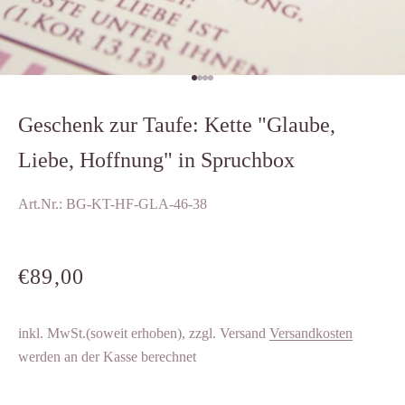
Gehe zu Element 1
Gehe zu Element 2
Gehe zu Element 3
Gehe zu Element 4
Geschenk zur Taufe: Kette "Glaube,
Liebe, Hoffnung" in Spruchbox
Art.Nr.: BG-KT-HF-GLA-46-38
ANGEBOT
€89,00
inkl. MwSt.(soweit erhoben), zzgl. Versand
Versandkosten
werden an der Kasse berechnet