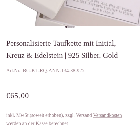
Gehe zu Element 1
Gehe zu Element 2
Gehe zu Element 3
Gehe zu Element 4
Gehe zu Element 5
Personalisierte Taufkette mit Initial,
Kreuz & Edelstein | 925 Silber, Gold
Art.Nr.: BG-KT-RQ-ANN-134-38-925
ANGEBOT
€65,00
inkl. MwSt.(soweit erhoben), zzgl. Versand
Versandkosten
werden an der Kasse berechnet