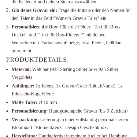
die Kettenart und deinen Stein auszuwählen.
Gib deine Gravur ein:
Trage die Initiale oder den Namen für
den Taler in das Feld "Wunsch-Gravur Taler" ein.
Personalisiere die Box:
Fülle die Felder "Text für Box-
Deckel" und "Text für Box-Einleger" mit deinen
Wunschtexten. Farbauswahl:
beige,
rosa,
flieder,
hellblau,
grau,
mint.
PRODUKTDETAILS:
Material:
Wählbar (925 Sterling Silber oder 925 Silber
Vergoldet)
Anhänger:
1x Kreuz, 1x Gravur-Taler (Initial/Name), 1x
Edelstein-Kugel/Perle
Maße Taler:
Ø 10 mm
Personalisierung:
Handgestempelte Gravur (bis 9 Zeichen)
Verpackung:
Lieferung in einer vollständig personalisierten
Bloomgart "Blumenkreuz"-Design Geschenkbox.
Herstellung:
Handgefertigt in meinem Atelier bei Hamburg