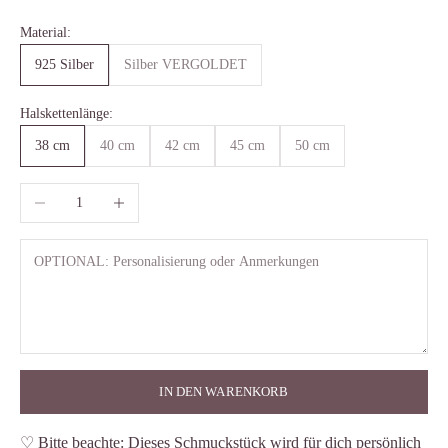
Material:
925 Silber
Silber VERGOLDET
Halskettenlänge:
38 cm
40 cm
42 cm
45 cm
50 cm
Anzahl verringern
Anzahl erhöhen
IN DEN WARENKORB
♡ Bitte beachte: Dieses Schmuckstück wird für dich persönlich