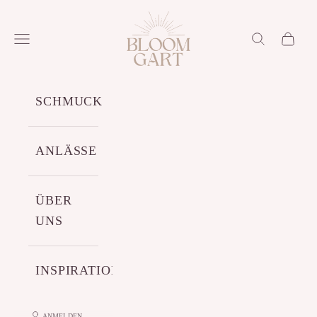
Zum Inhalt springen
Bloomgart
Menü
Suchen
Warenko
SCHMUCK
ANLÄSSE
ÜBER
UNS
INSPIRATIONEN
ANMELDEN