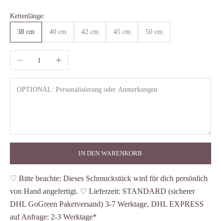
Kettenlänge:
38 cm
40 cm
42 cm
45 cm
50 cm
Anzahl verringern
Anzahl erhöhen
IN DEN WARENKORB
♡ Bitte beachte: Dieses Schmuckstück wird für dich persönlich
von Hand angefertigt. ♡ Lieferzeit: STANDARD (sicherer
DHL GoGreen Paketversand) 3-7 Werktage, DHL EXPRESS
auf Anfrage: 2-3 Werktage*