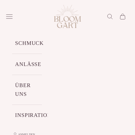
Zum Inhalt springen
Bloomgart
Menü
Suchen
Warenko
SCHMUCK
ANLÄSSE
ÜBER
UNS
INSPIRATIONEN
ANMELDEN