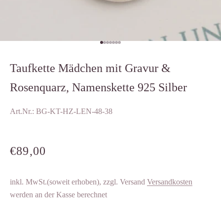
Gehe zu Element 1
Gehe zu Element 2
Gehe zu Element 3
Gehe zu Element 4
Gehe zu Element 5
Gehe zu Element 6
Gehe zu Element 7
Taufkette Mädchen mit Gravur &
Rosenquarz, Namenskette 925 Silber
Art.Nr.: BG-KT-HZ-LEN-48-38
ANGEBOT
€89,00
inkl. MwSt.(soweit erhoben), zzgl. Versand
Versandkosten
werden an der Kasse berechnet